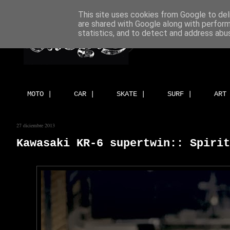
This site uses cookies from Google to deli
are shared with Google along with perform
statistics, and to detect and address abu
MOTO |
CAR |
SKATE |
SURF |
ART
27 diciembre 2013
Kawasaki KR-6 supertwin:: Spirit