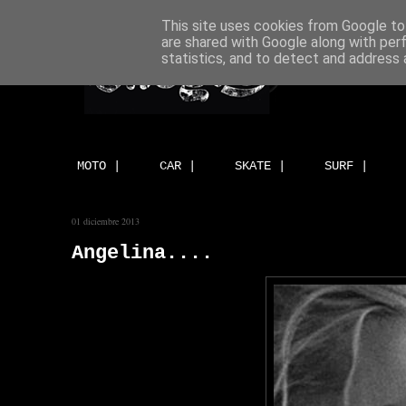
This site uses cookies from Google to 
are shared with Google along with per
statistics, and to detect and address 
MOTO |
CAR |
SKATE |
SURF |
01 diciembre 2013
Angelina....