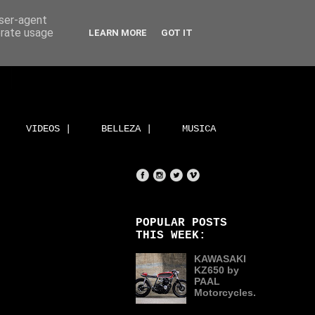
user-agent
erate usage
LEARN MORE
GOT IT
VIDEOS |
BELLEZA |
MUSICA
POPULAR POSTS
THIS WEEK:
KAWASAKI
KZ650 by
PAAL
Motorcycles.