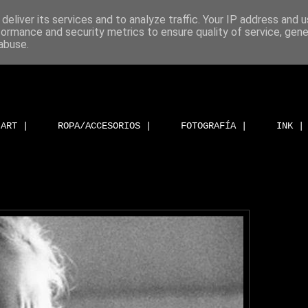
deliver its services and to analyze traffic. Your IP address and 
formance and security metrics to ensure quality of service, gen
abuse.
ART |
ROPA/ACCESORIOS |
FOTOGRAFÍA |
INK |