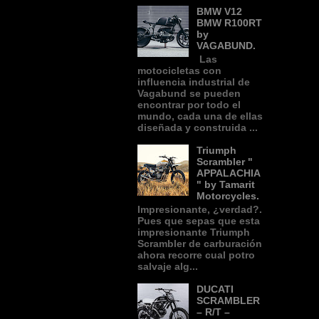
BMW V12
BMW R100RT
by
VAGABUND.
Las
motocicletas con
influencia industrial de
Vagabund se pueden
encontrar por todo el
mundo, cada una de ellas
diseñada y construida ...
Triumph
Scrambler "
APPALACHIA
" by Tamarit
Motorcycles.
Impresionante, ¿verdad?.
Pues que sepas que esta
impresionante Triumph
Scrambler de carburación
ahora recorre cual potro
salvaje alg...
DUCATI
SCRAMBLER
– R/T –