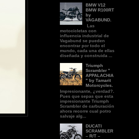
BMW V12
BMW R100RT
by
VAGABUND.
Las
motocicletas con
influencia industrial de
Vagabund se pueden
encontrar por todo el
mundo, cada una de ellas
diseñada y construida ...
Triumph
Scrambler "
APPALACHIA
" by Tamarit
Motorcycles.
Impresionante, ¿verdad?.
Pues que sepas que esta
impresionante Triumph
Scrambler de carburación
ahora recorre cual potro
salvaje alg...
DUCATI
SCRAMBLER
– R/T –