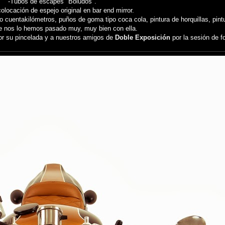
-Tubos de escapes "Boludos".
colocación de espejo original en bar end mirror.
cuentakilómetros, puños de goma tipo coca cola, pintura de horquillas, pintur
 nos lo hemos pasado muy, muy bien con ella.
por su pincelada y a nuestros amigos de
Doble Exposición
por la sesión de f