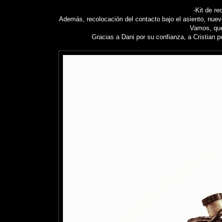
-Kit de re
Además, recolocación del contacto bajo el asiento, nuevo 
Vamos, que
Gracias a Dani por su confianza, a Cristian 