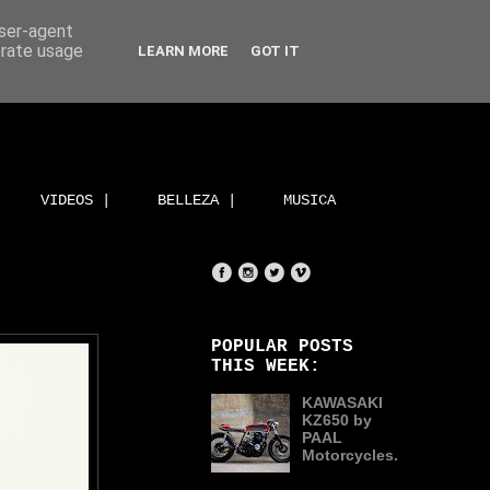
user-agent
erate usage
LEARN MORE
GOT IT
VIDEOS |
BELLEZA |
MUSICA
POPULAR POSTS
THIS WEEK:
KAWASAKI
KZ650 by
PAAL
Motorcycles.