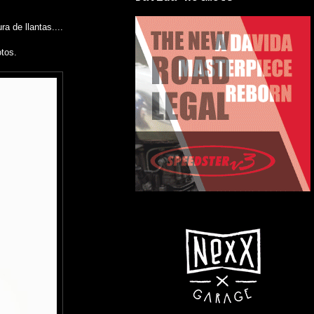
a de llantas....
otos.