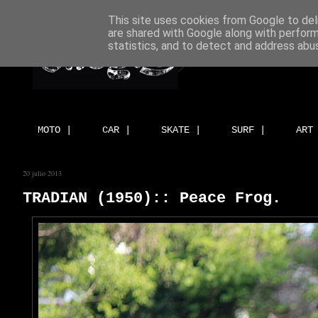
This site uses cookies from Google to deli
are shared with Google along with perform
statistics, and to detect and address abu
MOTO |
CAR |
SKATE |
SURF |
ART
20 julio 2013
TRADIAN (1950):: Peace Frog.