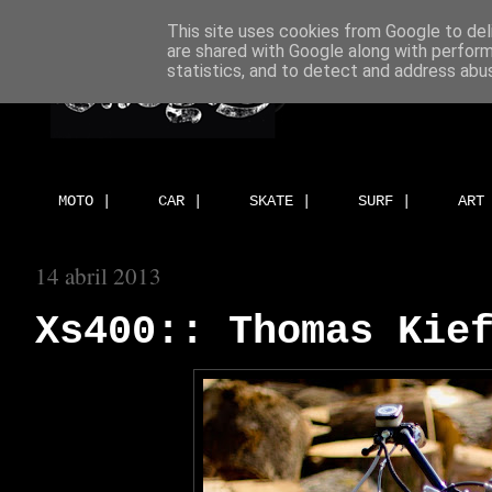
This site uses cookies from Google to deli
are shared with Google along with perform
statistics, and to detect and address abu
MOTO |
CAR |
SKATE |
SURF |
ART
14 abril 2013
Xs400:: Thomas Kie