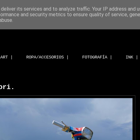
deliver its services and to analyze traffic. Your IP address and 
formance and security metrics to ensure quality of service, gen
abuse.
ART |
ROPA/ACCESORIOS |
FOTOGRAFÍA |
INK |
ori.