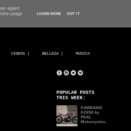
user-agent
erate usage
LEARN MORE
GOT IT
VIDEOS |
BELLEZA |
MUSICA
POPULAR POSTS
THIS WEEK:
KAWASAKI
KZ650 by
PAAL
Motorcycles.