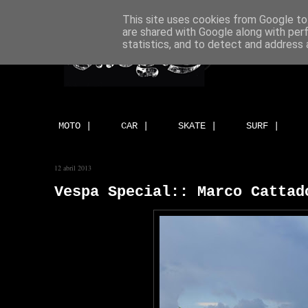
This site uses cookies from Google to 
are shared with Google along with per
statistics, and to detect and address 
MOTO |
CAR |
SKATE |
SURF |
12 abril 2013
Vespa Special:: Marco Cattad