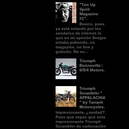
"Ton Up
Spirit
Magazine
#1".
Bueno, pues
ya está rulando por los
senderos de internet lo
que en mi opinión 8negro
estaba pidiendo, un
magazine, on line y
gratuito. No es...
Triumph
Bonneville::
6/5/4 Motors.
Triumph
Scrambler "
APPALACHIA
" by Tamarit
Motorcycles.
Impresionante, ¿verdad?.
Pues que sepas que esta
impresionante Triumph
Scrambler de carburación