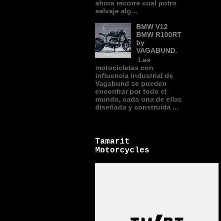
ahora recorre cual potro
salvaje alg...
BMW V12
BMW R100RT
by
VAGABUND.
Las
motocicletas con
influencia industrial de
Vagabund se pueden
encontrar por todo el
mundo, cada una de ellas
diseñada y construida ...
Tamarit
Motorcycles