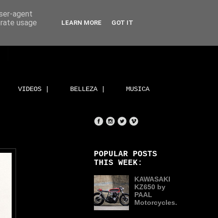
user-agent
erate usage
LEARN MORE
GOT IT
VIDEOS |
BELLEZA |
MUSICA
POPULAR POSTS
THIS WEEK:
KAWASAKI
KZ650 by
PAAL
Motorcycles.