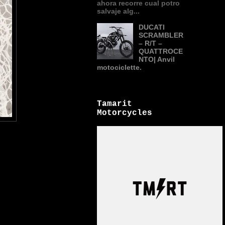
ahora recorre cual potro
salvaje alg...
DUCATI
SCRAMBLER
– R/T –
QUATTROCE
NTO| Anvil
motociclette.
Tamarit
Motorcycles