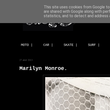
This site uses cookies from Google to 
are shared with Google along with per
statistics, and to detect and address 
MOTO |
CAR |
SKATE |
SURF |
27 abril 2013
Marilyn Monroe.