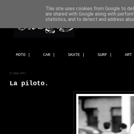
This site uses cookies from Google to deli
are shared with Google along with perform
statistics, and to detect and address abu
MOTO |
CAR |
SKATE |
SURF |
ART
27 abril 2013
La piloto.