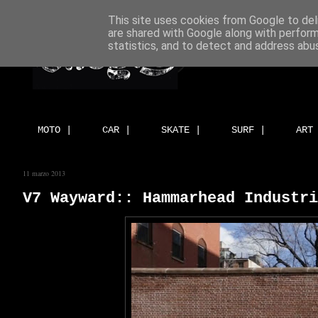
This site uses cookies from Google to deli
are shared with Google along with perform
statistics, and to detect and address abu
MOTO |
CAR |
SKATE |
SURF |
ART
11 marzo 2013
V7 Wayward:: Hammarhead Industri