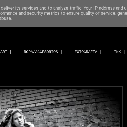
deliver its services and to analyze traffic. Your IP address and 
formance and security metrics to ensure quality of service, gen
abuse.
ART |
ROPA/ACCESORIOS |
FOTOGRAFÍA |
INK |