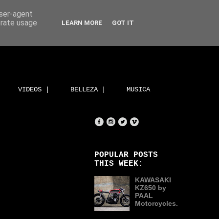
user-agent
erate usage
LEARN MORE
GOT IT
VIDEOS |
BELLEZA |
MUSICA
POPULAR POSTS
THIS WEEK:
KAWASAKI
KZ650 by
PAAL
Motorcycles.