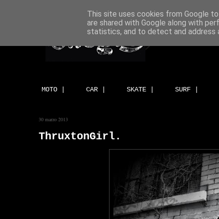
This site uses cookies from Google to 
are shared with Google along with per
statistics, and to detect and address 
MOTO |
CAR |
SKATE |
SURF |
30 marzo 2013
ThruxtonGirl.