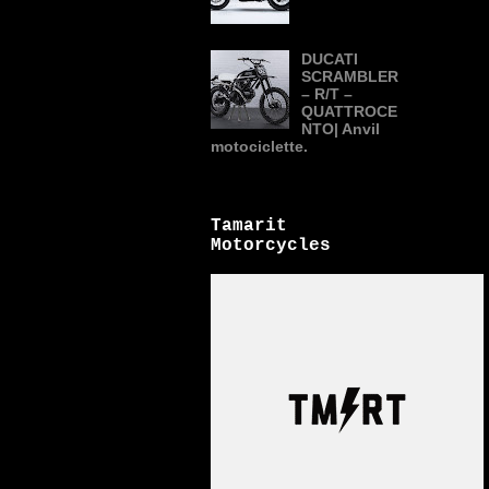
DUCATI
SCRAMBLER
– R/T –
QUATTROCE
NTO| Anvil
motociclette.
Tamarit
Motorcycles