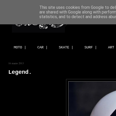
This site uses cookies from Google to deli
are shared with Google along with perform
statistics, and to detect and address abu
MOTO |
CAR |
SKATE |
SURF |
ART
16 marzo 2013
Legend.