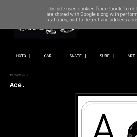
This site uses cookies from Google to deli
are shared with Google along with perform
statistics, and to detect and address abu
MOTO |
CAR |
SKATE |
SURF |
ART
19 marzo 2013
Ace.