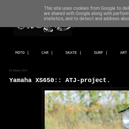
This site uses cookies from Google to deli
are shared with Google along with perform
statistics, and to detect and address abu
MOTO |
CAR |
SKATE |
SURF |
ART
02 febrero 2013
Yamaha XS650:: ATJ-project.