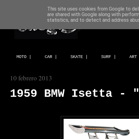
This site uses cookies from Google to deli
are shared with Google along with perform
statistics, and to detect and address abu
MOTO |
CAR |
SKATE |
SURF |
ART
10 febrero 2013
1959 BMW Isetta - 