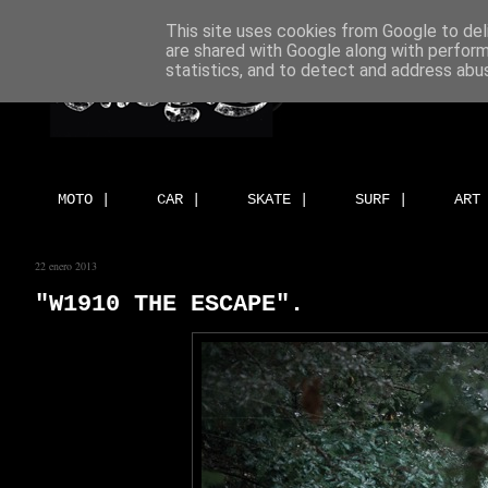
This site uses cookies from Google to deli
are shared with Google along with perform
statistics, and to detect and address abu
MOTO |
CAR |
SKATE |
SURF |
ART
22 enero 2013
"W1910 THE ESCAPE".