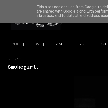
This site uses cookies from Google to deli
are shared with Google along with perform
statistics, and to detect and address abu
MOTO |
CAR |
SKATE |
SURF |
ART
19 enero 2013
Smokegirl.