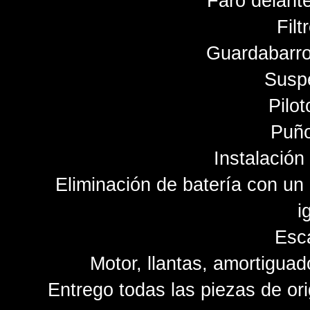
Faro delant
Filt
Guardabarro
Susp
Pilot
Puñ
Instalación 
Eliminación de batería con un
i
Esc
Motor, llantas, amortiguad
Entrego todas las piezas de or