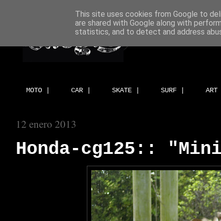
This site uses cookies from Google to deli
are shared with Google along with perform
statistics, and to detect and address abu
MOTO |
CAR |
SKATE |
SURF |
ART
12 enero 2013
Honda-cg125:: "Min