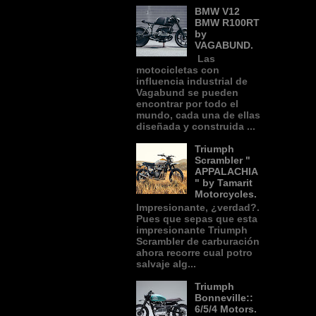
BMW V12
BMW R100RT
by
VAGABUND.
Las
motocicletas con
influencia industrial de
Vagabund se pueden
encontrar por todo el
mundo, cada una de ellas
diseñada y construida ...
Triumph
Scrambler "
APPALACHIA
" by Tamarit
Motorcycles.
Impresionante, ¿verdad?.
Pues que sepas que esta
impresionante Triumph
Scrambler de carburación
ahora recorre cual potro
salvaje alg...
Triumph
Bonneville::
6/5/4 Motors.