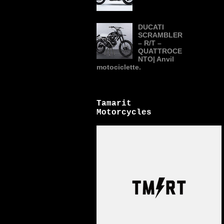
DUCATI
SCRAMBLER
– R/T –
QUATTROCE
NTO| Anvil
motociclette.
Tamarit
Motorcycles