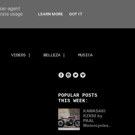
user-agent
erate usage
LEARN MORE
GOT IT
VIDEOS |
BELLEZA |
MUSICA
POPULAR POSTS
THIS WEEK:
KAWASAKI
KZ650 by
PAAL
Motorcycles.