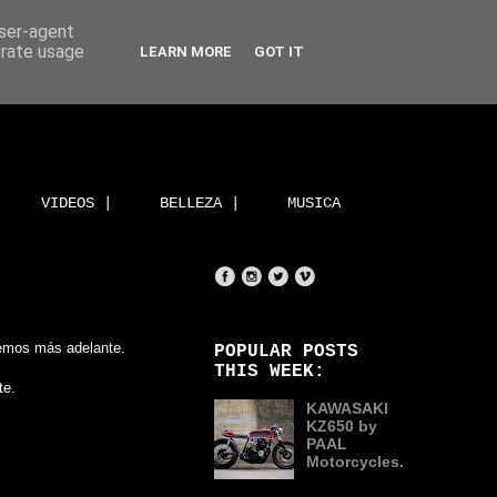
user-agent
erate usage
LEARN MORE
GOT IT
VIDEOS |
BELLEZA |
MUSICA
remos más adelante.
POPULAR POSTS
THIS WEEK:
te.
KAWASAKI
KZ650 by
PAAL
Motorcycles.