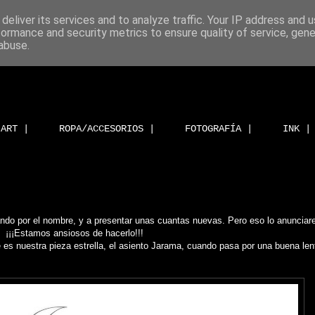
deliver its services and to analyze traffic. Your IP address and 
formance and security metrics to ensure quality of service, gen
abuse.
ART |
ROPA/ACCESORIOS |
FOTOGRAFÍA |
INK |
ndo por el nombre, y a presentar unas cuantas nuevas. Pero eso lo anuncia
¡¡¡Estamos ansiosos de hacerlo!!!
s nuestra pieza estrella, el asiento Jarama, cuando pasa por una buena len