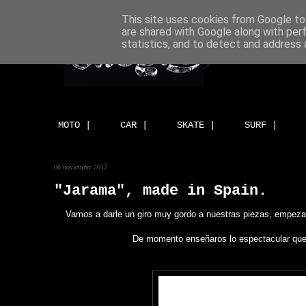
This site uses cookies from Google to 
are shared with Google along with per
statistics, and to detect and address 
MOTO |
CAR |
SKATE |
SURF |
06 noviembre 2012
"Jarama", made in Spain.
Vamos a darle un giro muy gordo a nuestras piezas, empeza
De momento enseñaros lo espectacular que e