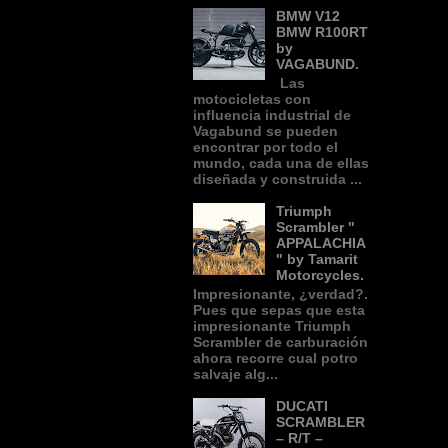
BMW V12
BMW R100RT
by
VAGABUND.
Las
motocicletas con
influencia industrial de
Vagabund se pueden
encontrar por todo el
mundo, cada una de ellas
diseñada y construida ...
Triumph
Scrambler "
APPALACHIA
" by Tamarit
Motorcycles.
Impresionante, ¿verdad?.
Pues que sepas que esta
impresionante Triumph
Scrambler de carburación
ahora recorre cual potro
salvaje alg...
DUCATI
SCRAMBLER
– R/T –