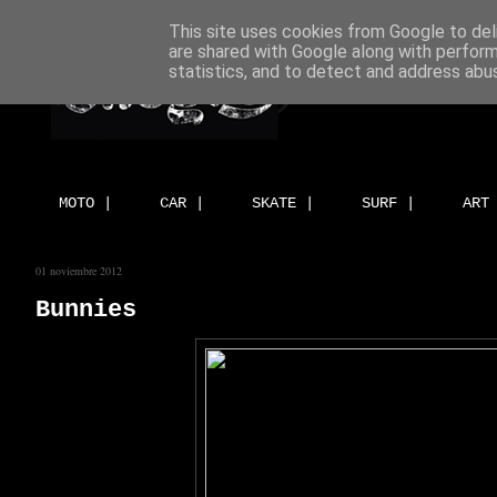
This site uses cookies from Google to deli
are shared with Google along with perform
statistics, and to detect and address abu
MOTO |
CAR |
SKATE |
SURF |
ART
01 noviembre 2012
Bunnies