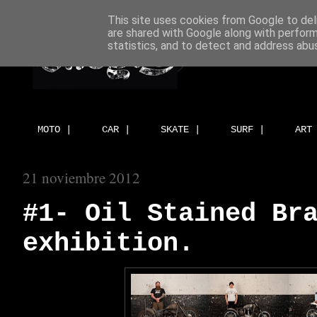
This site uses cookies from Google to deli
are shared with Google along with perform
statistics, and to detect and address abu
MOTO |
CAR |
SKATE |
SURF |
ART
21 noviembre 2012
#1- Oil Stained Br
exhibition.