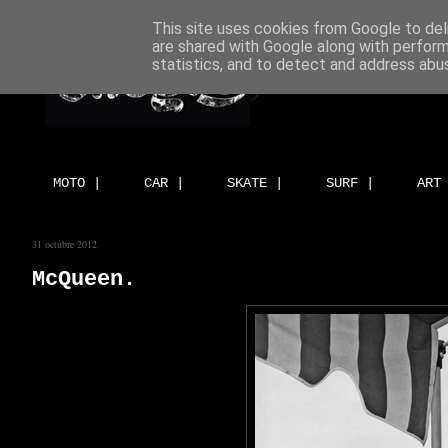
This site uses cookies from Google to deli
are shared with Google along with perform
statistics, and to detect and address abu
MOTO |
CAR |
SKATE |
SURF |
ART
31 octubre 2012
McQueen.