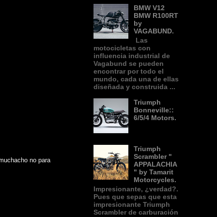
BMW V12
BMW R100RT
by
VAGABUND.
Las
motocicletas con
influencia industrial de
Vagabund se pueden
encontrar por todo el
mundo, cada una de ellas
diseñada y construida ...
Triumph
Bonneville::
6/5/4 Motors.
Triumph
Scrambler "
 muchacho no para
APPALACHIA
" by Tamarit
Motorcycles.
Impresionante, ¿verdad?.
Pues que sepas que esta
impresionante Triumph
Scrambler de carburación