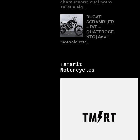
ahora recorre cual potro
salvaje alg...
DUCATI
SCRAMBLER
– R/T –
QUATTROCE
NTO| Anvil
motociclette.
Tamarit
Motorcycles