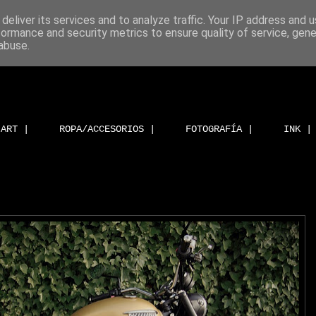
deliver its services and to analyze traffic. Your IP address and 
formance and security metrics to ensure quality of service, gen
abuse.
ART |
ROPA/ACCESORIOS |
FOTOGRAFÍA |
INK |