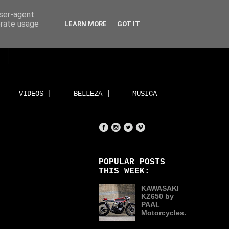
user-agent
erate usage
LEARN MORE
GOT IT
VIDEOS |
BELLEZA |
MUSICA
POPULAR POSTS
THIS WEEK:
KAWASAKI
KZ650 by
PAAL
Motorcycles.