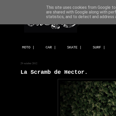
This site uses cookies from Google to 
are shared with Google along with per
statistics, and to detect and address 
MOTO |
CAR |
SKATE |
SURF |
29 octubre 2012
La Scramb de Hector.