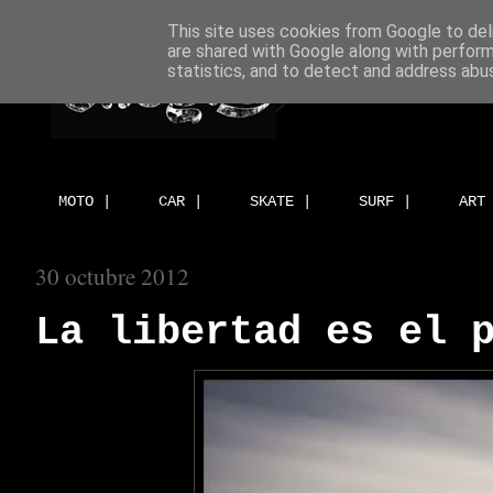
This site uses cookies from Google to deli
are shared with Google along with perform
statistics, and to detect and address abu
MOTO |
CAR |
SKATE |
SURF |
ART
30 octubre 2012
La libertad es el 