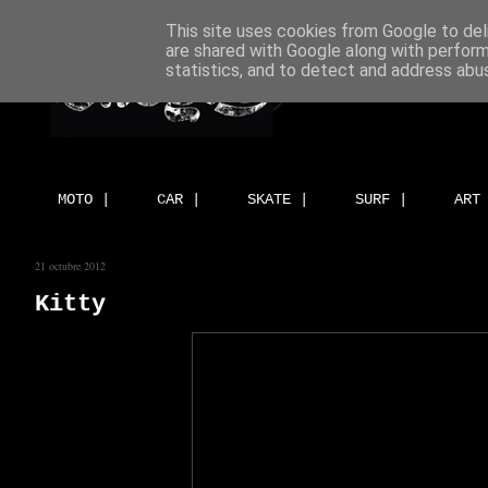
This site uses cookies from Google to deli
are shared with Google along with perform
statistics, and to detect and address abu
MOTO |
CAR |
SKATE |
SURF |
ART
21 octubre 2012
Kitty