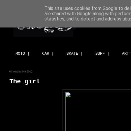
This site uses cookies from Google to deli
are shared with Google along with perform
statistics, and to detect and address abu
MOTO |
CAR |
SKATE |
SURF |
ART
06 septiembre 2012
The girl