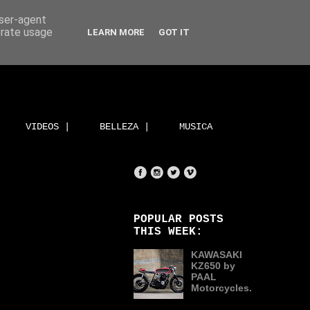
user-agent
erate usage
LEARN MORE
GOT IT
VIDEOS |
BELLEZA |
MUSICA
POPULAR POSTS
THIS WEEK:
KAWASAKI
KZ650 by
PAAL
Motorcycles.