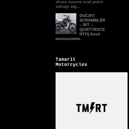
ahora recorre cual potro
salvaje alg...
DUCATI
SCRAMBLER
– R/T –
QUATTROCE
NTO| Anvil
motociclette.
Tamarit
Motorcycles