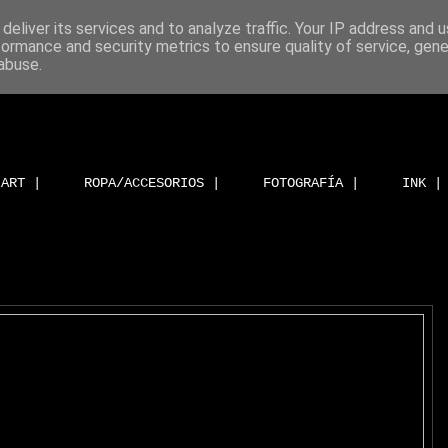
deliver its services and to analyze traffic. Your IP address and 
formance and security metrics to ensure quality of service, gen
abuse.
ART |
ROPA/ACCESORIOS |
FOTOGRAFÍA |
INK |