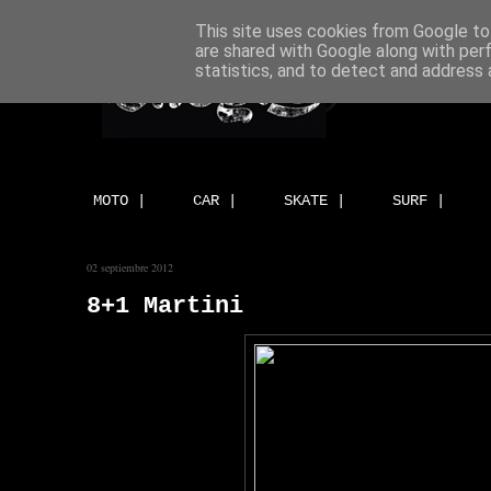
This site uses cookies from Google to 
are shared with Google along with per
statistics, and to detect and address 
MOTO |
CAR |
SKATE |
SURF |
02 septiembre 2012
8+1 Martini