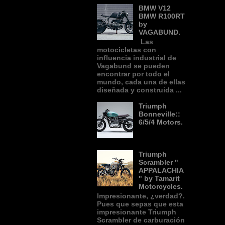
BMW V12
BMW R100RT
by
VAGABUND.
Las
motocicletas con
influencia industrial de
Vagabund se pueden
encontrar por todo el
mundo, cada una de ellas
diseñada y construida ...
Triumph
Bonneville::
6/5/4 Motors.
Triumph
Scrambler "
APPALACHIA
" by Tamarit
Motorcycles.
Impresionante, ¿verdad?.
Pues que sepas que esta
impresionante Triumph
Scrambler de carburación