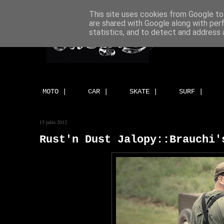
This site uses cookies from Google to 
are shared with Google along with per
statistics, and to detect and address 
MOTO |
CAR |
SKATE |
SURF |
15 julio 2012
Rust'n Dust Jalopy::Brauchi'