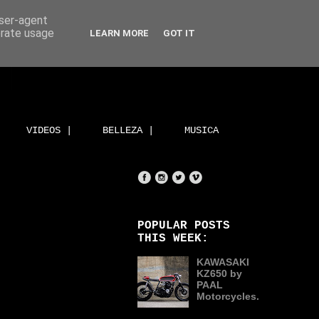
user-agent
erate usage
LEARN MORE
GOT IT
VIDEOS |
BELLEZA |
MUSICA
POPULAR POSTS
THIS WEEK:
KAWASAKI
KZ650 by
PAAL
Motorcycles.