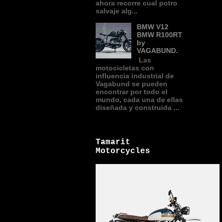
ahora recorre cual potro
salvaje alg...
BMW V12
BMW R100RT
by
VAGABUND.
Las
motocicletas con
influencia industrial de
Vagabund se pueden
encontrar por todo el
mundo, cada una de ellas
diseñada y construida ...
Tamarit
Motorcycles