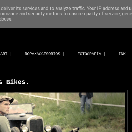
deliver its services and to analyze traffic. Your IP address and 
formance and security metrics to ensure quality of service, gen
abuse.
ART |
ROPA/ACCESORIOS |
FOTOGRAFÍA |
INK |
s Bikes.