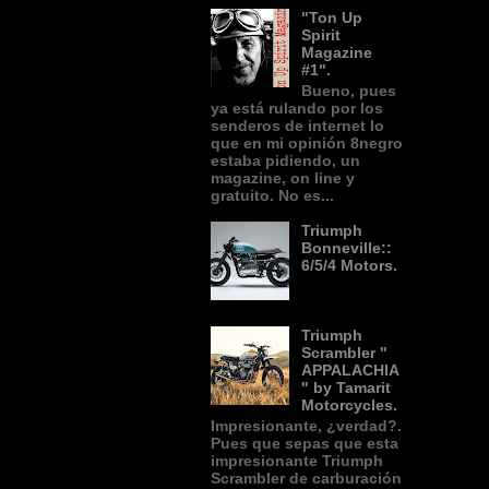
"Ton Up
Spirit
Magazine
#1".
Bueno, pues
ya está rulando por los
senderos de internet lo
que en mi opinión 8negro
estaba pidiendo, un
magazine, on line y
gratuito. No es...
Triumph
Bonneville::
6/5/4 Motors.
Triumph
Scrambler "
APPALACHIA
" by Tamarit
Motorcycles.
Impresionante, ¿verdad?.
Pues que sepas que esta
impresionante Triumph
Scrambler de carburación