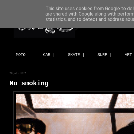
This site uses cookies from Google to deli
are shared with Google along with perform
statistics, and to detect and address abu
MOTO |
CAR |
SKATE |
SURF |
ART
28 julio 2012
No smoking