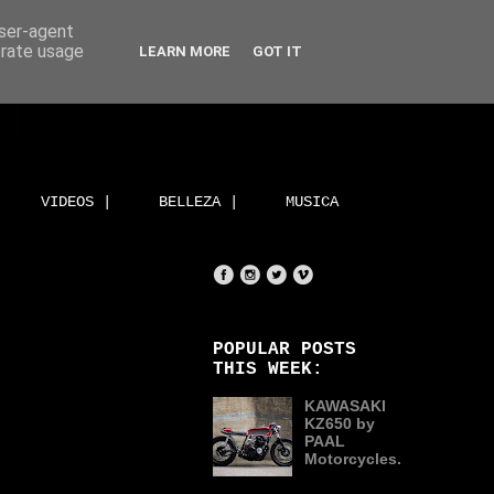
user-agent
erate usage
LEARN MORE
GOT IT
VIDEOS |
BELLEZA |
MUSICA
POPULAR POSTS
THIS WEEK:
KAWASAKI
KZ650 by
PAAL
Motorcycles.