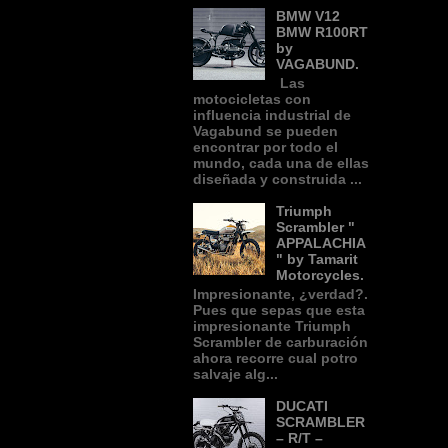
BMW V12
BMW R100RT
by
VAGABUND.
Las
motocicletas con
influencia industrial de
Vagabund se pueden
encontrar por todo el
mundo, cada una de ellas
diseñada y construida ...
Triumph
Scrambler "
APPALACHIA
" by Tamarit
Motorcycles.
Impresionante, ¿verdad?.
Pues que sepas que esta
impresionante Triumph
Scrambler de carburación
ahora recorre cual potro
salvaje alg...
DUCATI
SCRAMBLER
– R/T –