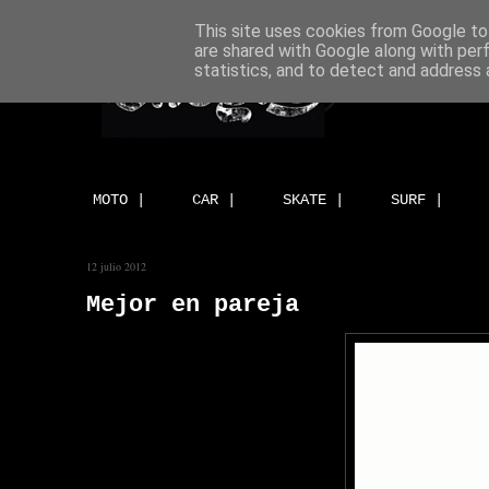
This site uses cookies from Google to 
are shared with Google along with per
statistics, and to detect and address 
MOTO |
CAR |
SKATE |
SURF |
12 julio 2012
Mejor en pareja