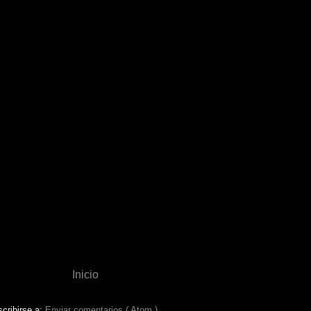
Inicio
cribirse a:
Enviar comentarios ( Atom )