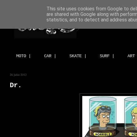
This site uses cookies from Google to deli
are shared with Google along with perform
statistics, and to detect and address abu
MOTO |
CAR |
SKATE |
SURF |
ART
26 julio 2012
Dr.