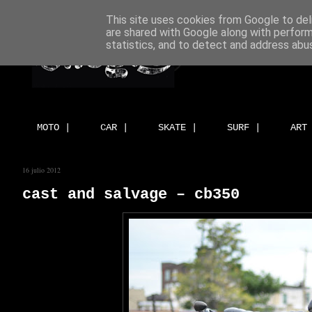
This site uses cookies from Google to deli
are shared with Google along with perform
statistics, and to detect and address abu
MOTO |
CAR |
SKATE |
SURF |
ART
16 julio 2012
cast and salvage – cb350