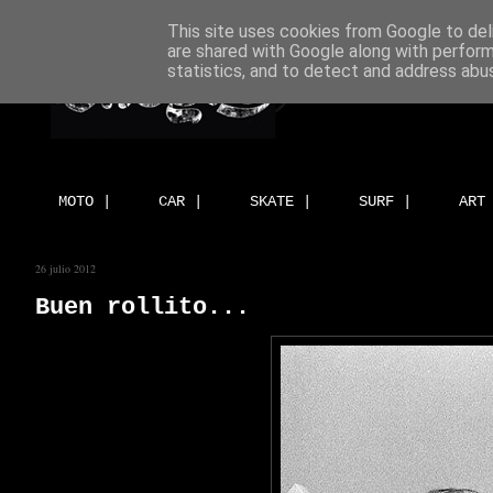
This site uses cookies from Google to deli
are shared with Google along with perform
statistics, and to detect and address abu
MOTO |
CAR |
SKATE |
SURF |
ART
26 julio 2012
Buen rollito...