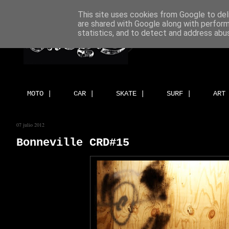
This site uses cookies from Google to deli
are shared with Google along with perform
statistics, and to detect and address abu
MOTO |
CAR |
SKATE |
SURF |
ART
07 julio 2012
Bonneville CRD#15