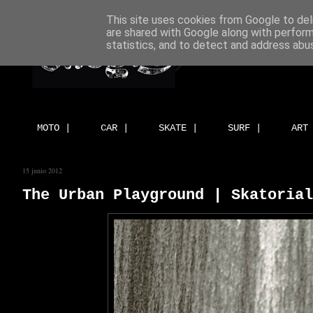
This site uses cookies from Google to deli
are shared with Google along with perform
statistics, and to detect and address abu
MOTO |
CAR |
SKATE |
SURF |
ART
15 junio 2012
The Urban Playground | Skatorial