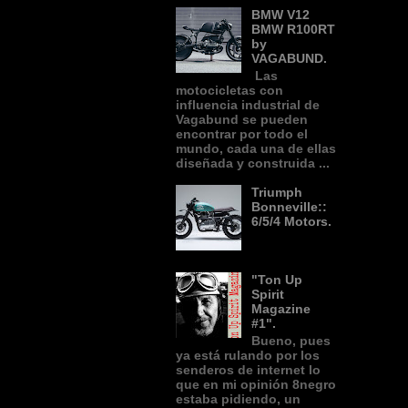
BMW V12
BMW R100RT
by
VAGABUND.
Las
motocicletas con
influencia industrial de
Vagabund se pueden
encontrar por todo el
mundo, cada una de ellas
diseñada y construida ...
Triumph
Bonneville::
6/5/4 Motors.
"Ton Up
Spirit
Magazine
#1".
Bueno, pues
ya está rulando por los
senderos de internet lo
que en mi opinión 8negro
estaba pidiendo, un