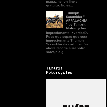
magazine, on line y
gratuito. No es...
Triumph
Scrambler "
APPALACHIA
" by Tamarit
Motorcycles.
Impresionante, ¿verdad?.
Pues que sepas que esta
impresionante Triumph
Scrambler de carburación
ahora recorre cual potro
salvaje alg...
Tamarit
Motorcycles