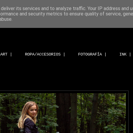
deliver its services and to analyze traffic. Your IP address and 
formance and security metrics to ensure quality of service, gen
abuse.
ART |
ROPA/ACCESORIOS |
FOTOGRAFÍA |
INK |