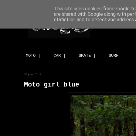
This site uses cookies from Google to 
are shared with Google along with per
statistics, and to detect and address 
MOTO |
CAR |
SKATE |
SURF |
20 junio 2012
Moto girl blue