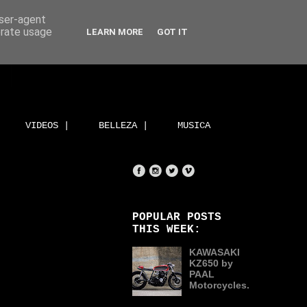
user-agent
erate usage
LEARN MORE
GOT IT
VIDEOS |
BELLEZA |
MUSICA
POPULAR POSTS
THIS WEEK:
KAWASAKI
KZ650 by
PAAL
Motorcycles.