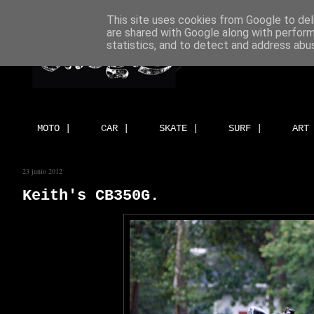
This site uses cookies from Google to deli
are shared with Google along with perform
statistics, and to detect and address abu
MOTO |
CAR |
SKATE |
SURF |
ART
23 junio 2012
Keith's CB350G.