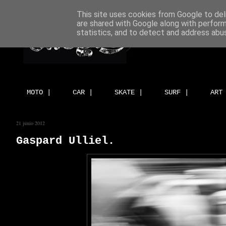
This site uses cookies from Google to deli
are shared with Google along with perform
statistics, and to detect and address abu
MOTO |
CAR |
SKATE |
SURF |
ART
21 junio 2012
Gaspard Ulliel.