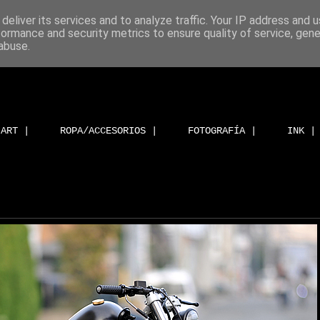
deliver its services and to analyze traffic. Your IP address and 
formance and security metrics to ensure quality of service, gen
abuse.
ART |
ROPA/ACCESORIOS |
FOTOGRAFÍA |
INK |