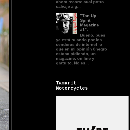
ahora recorre cual potro
salvaje alg...
"Ton Up
Spirit
Magazine
#1".
Bueno, pues
ya está rulando por los
senderos de internet lo
que en mi opinión 8negro
estaba pidiendo, un
magazine, on line y
gratuito. No es...
Tamarit
Motorcycles