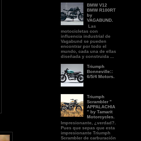
BMW V12
BMW R100RT
by
VAGABUND.
Las
motocicletas con
influencia industrial de
Vagabund se pueden
encontrar por todo el
mundo, cada una de ellas
diseñada y construida ...
Triumph
Bonneville::
6/5/4 Motors.
Triumph
Scrambler "
APPALACHIA
" by Tamarit
Motorcycles.
Impresionante, ¿verdad?.
Pues que sepas que esta
impresionante Triumph
Scrambler de carburación