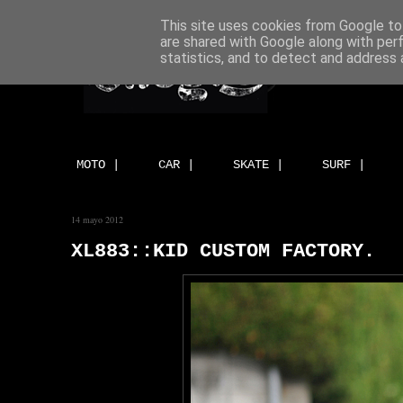
This site uses cookies from Google to 
are shared with Google along with per
statistics, and to detect and address 
MOTO |
CAR |
SKATE |
SURF |
14 mayo 2012
XL883::KID CUSTOM FACTORY.