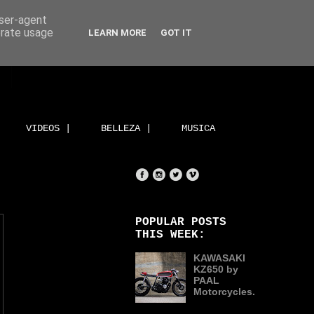
user-agent
erate usage
LEARN MORE
GOT IT
VIDEOS |
BELLEZA |
MUSICA
POPULAR POSTS
THIS WEEK:
KAWASAKI
KZ650 by
PAAL
Motorcycles.