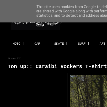
This site uses cookies from Google to deli
are shared with Google along with perform
statistics, and to detect and address abu
MOTO |
CAR |
SKATE |
SURF |
ART
08 mayo 2012
Ton Up:: Caraibi Rockers T-shirt