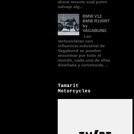
ahora recorre cual potro
salvaje alg...
BMW V12
BMW R100RT
by
VAGABUND.
Las
motocicletas con
influencia industrial de
Vagabund se pueden
encontrar por todo el
mundo, cada una de ellas
diseñada y construida ...
Tamarit
Motorcycles