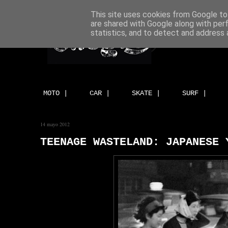
This site uses cookies from Google to 
are shared with Google along with per
statistics, and to detect and address 
MOTO |
CAR |
SKATE |
SURF |
14 mayo 2012
TEENAGE WASTELAND: JAPANESE 