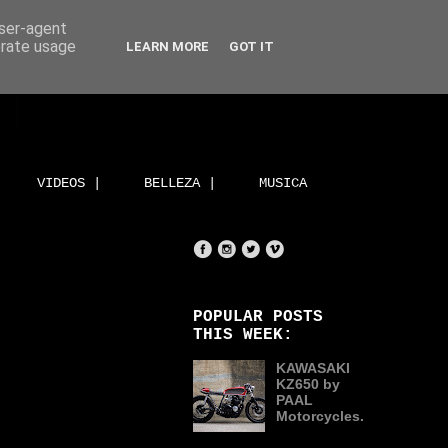
user-agent
erate usage
LEARN MORE
GOT IT
VIDEOS |
BELLEZA |
MUSICA
POPULAR POSTS
THIS WEEK:
KAWASAKI
KZ650 by
PAAL
Motorcycles.