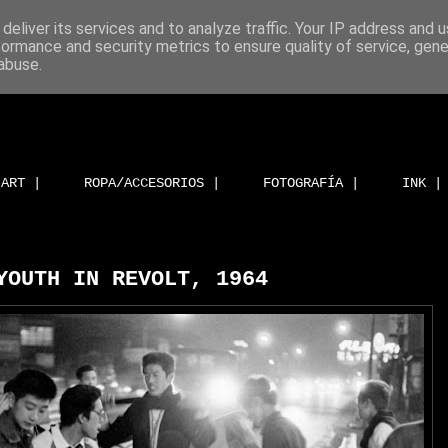
deliver its services and to analyze traffic. Your IP address and 
formance and security metrics to ensure quality of service, gen
abuse.
ART |
ROPA/ACCESORIOS |
FOTOGRAFÍA |
INK |
YOUTH IN REVOLT, 1964