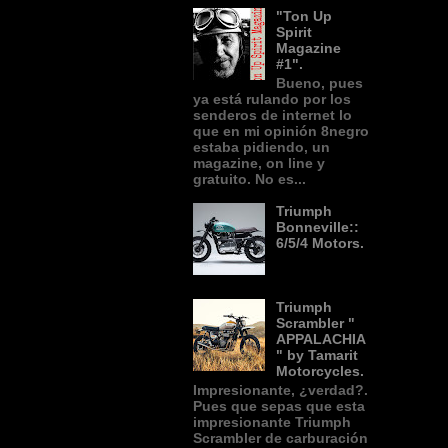
"Ton Up
Spirit
Magazine
#1".
Bueno, pues
ya está rulando por los
senderos de internet lo
que en mi opinión 8negro
estaba pidiendo, un
magazine, on line y
gratuito. No es...
Triumph
Bonneville::
6/5/4 Motors.
Triumph
Scrambler "
APPALACHIA
" by Tamarit
Motorcycles.
Impresionante, ¿verdad?.
Pues que sepas que esta
impresionante Triumph
Scrambler de carburación