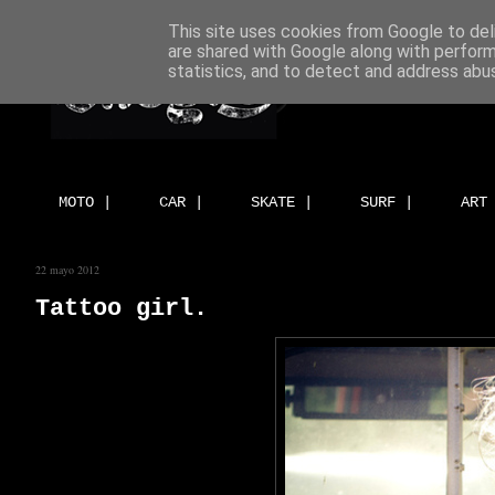
This site uses cookies from Google to deli
are shared with Google along with perform
statistics, and to detect and address abu
MOTO |
CAR |
SKATE |
SURF |
ART
22 mayo 2012
Tattoo girl.