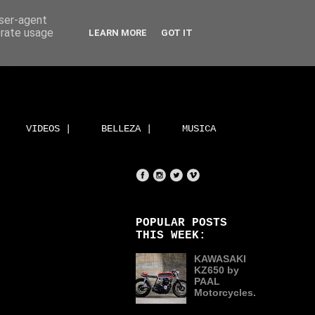
user-agent
erate usage
LEARN MORE
GOT IT
VIDEOS |
BELLEZA |
MUSICA
POPULAR POSTS
THIS WEEK:
KAWASAKI
KZ650 by
PAAL
Motorcycles.