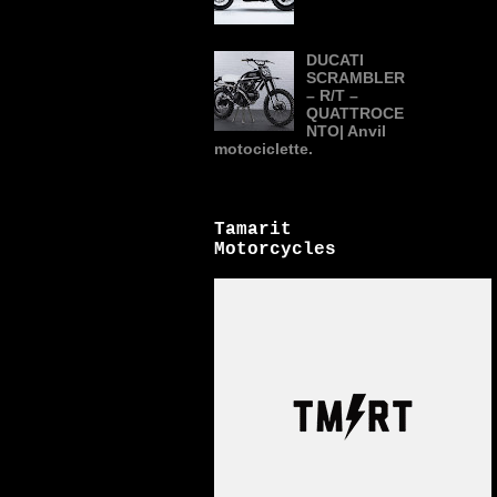
DUCATI
SCRAMBLER
– R/T –
QUATTROCE
NTO| Anvil
motociclette.
Tamarit
Motorcycles