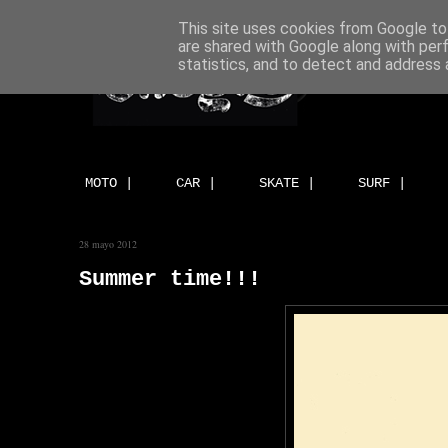
This site uses cookies from Google to 
are shared with Google along with per
statistics, and to detect and address 
MOTO |
CAR |
SKATE |
SURF |
28 mayo 2012
Summer time!!!