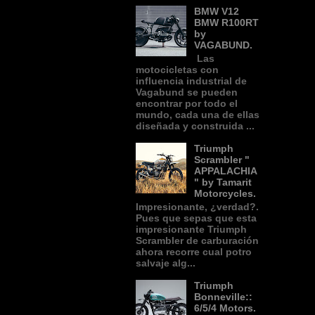
BMW V12
BMW R100RT
by
VAGABUND.
Las
motocicletas con
influencia industrial de
Vagabund se pueden
encontrar por todo el
mundo, cada una de ellas
diseñada y construida ...
Triumph
Scrambler "
APPALACHIA
" by Tamarit
Motorcycles.
Impresionante, ¿verdad?.
Pues que sepas que esta
impresionante Triumph
Scrambler de carburación
ahora recorre cual potro
salvaje alg...
Triumph
Bonneville::
6/5/4 Motors.