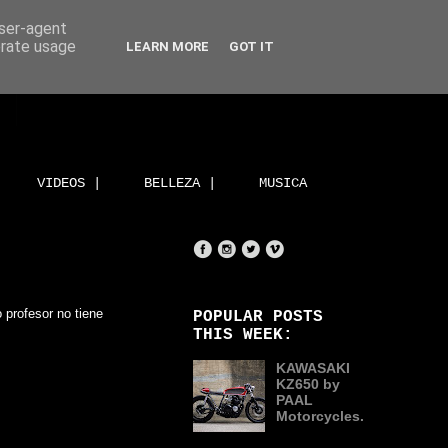
user-agent
erate usage
LEARN MORE
GOT IT
VIDEOS |
BELLEZA |
MUSICA
 profesor no tiene
POPULAR POSTS
THIS WEEK:
KAWASAKI
KZ650 by
PAAL
Motorcycles.