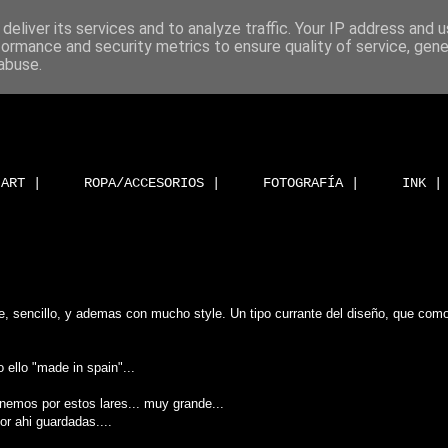
deliver its services and to analyze traffic. Your IP address and 
formance and security metrics to ensure quality of service, gen
abuse.
ART |
ROPA/ACCESORIOS |
FOTOGRAFÍA |
INK |
de, sencillo, y ademas con mucho style. Un tipo currante del diseño, que como
 ello "made in spain"...
nemos por estos lares... muy grande...
or ahi guardadas....