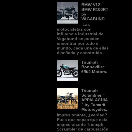
BMW V12
BMW R100RT
by
VAGABUND.
Las
motocicletas con
influencia industrial de
Vagabund se pueden
encontrar por todo el
mundo, cada una de ellas
diseñada y construida ...
Triumph
Bonneville::
6/5/4 Motors.
Triumph
Scrambler "
APPALACHIA
" by Tamarit
Motorcycles.
Impresionante, ¿verdad?.
Pues que sepas que esta
impresionante Triumph
Scrambler de carburación