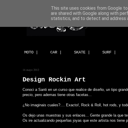
This site uses cookies from Google to 
are shared with Google along with per
statistics, and to detect and address 
MOTO |
CAR |
SKATE |
SURF |
16 mayo 2012
Design Rockin Art
Conoci a Santi en un curso que realice de diseño, un tipo gran
precio, pero ademas tiene otras facetas...
¿No imaginais cuales?.... Exacto!, Rock & Roll, hot rods, y todo
Os dejo unas muestras y sus enlaces... Gente grande la que te
Os ire actualizando pequeñas joyas que este artista nos tiene p