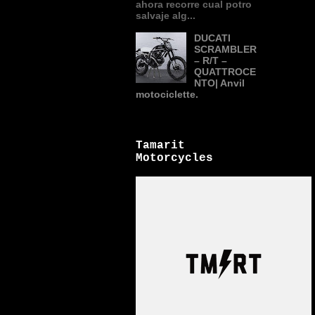
ahora recorre cual potro
salvaje alg...
DUCATI
SCRAMBLER
– R/T –
QUATTROCE
NTO| Anvil
motociclette.
Tamarit
Motorcycles