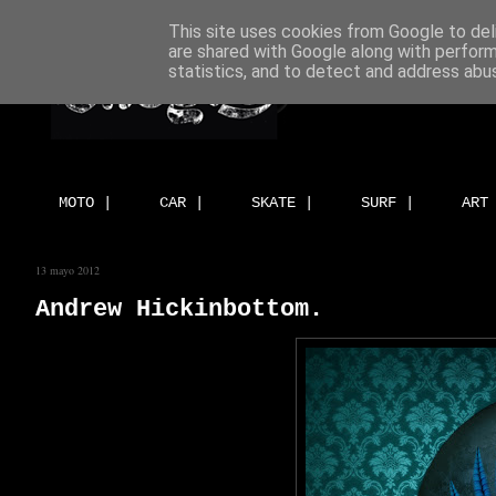
This site uses cookies from Google to deli
are shared with Google along with perform
statistics, and to detect and address abu
MOTO |
CAR |
SKATE |
SURF |
ART
13 mayo 2012
Andrew Hickinbottom.