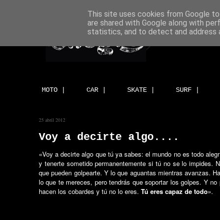
This site uses cookies from Google to 
are shared with Google along with per
statistics, and to detect and address 
MOTO |
CAR |
SKATE |
SURF |
25 abril 2012
Voy a decirte algo....
«Voy a decirte algo que tú ya sabes: el mundo no es todo alegrí
y tenerte sometido permanentemente si tú no se lo impides. Ni 
que pueden golpearte. Y lo que aguantas mientras avanzas. Hay
lo que te mereces, pero tendrás que soportar los golpes. Y no p
hacen los cobardes y tú no lo eres.
Tú eres capaz de todo
».