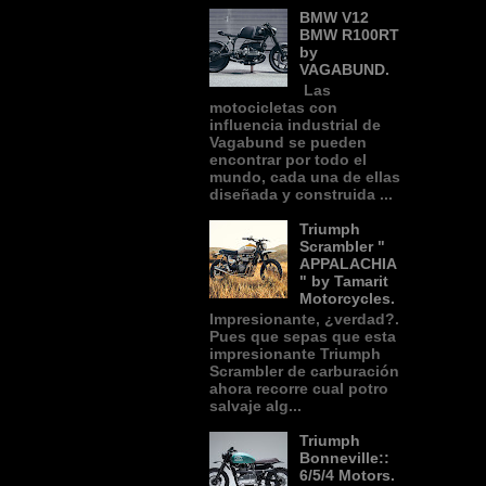
BMW V12
BMW R100RT
by
VAGABUND.
Las
motocicletas con
influencia industrial de
Vagabund se pueden
encontrar por todo el
mundo, cada una de ellas
diseñada y construida ...
Triumph
Scrambler "
APPALACHIA
" by Tamarit
Motorcycles.
Impresionante, ¿verdad?.
Pues que sepas que esta
impresionante Triumph
Scrambler de carburación
ahora recorre cual potro
salvaje alg...
Triumph
Bonneville::
6/5/4 Motors.