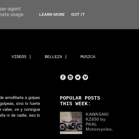
user-agent
erate usage
LEARN MORE
GOT IT
VIDEOS |
BELLEZA |
MUSICA
e arrodillarte a golpes
POPULAR POSTS
olpeas, sino lo fuerte
THIS WEEK:
e vales, ve y consigue
KAWASAKI
lla ni de nadie, eso lo
KZ650 by
PAAL
Motorcycles.