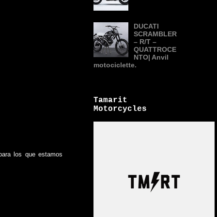
DUCATI
SCRAMBLER
– R/T –
QUATTROCE
NTO| Anvil
motociclette.
Tamarit
Motorcycles
 para los que estamos