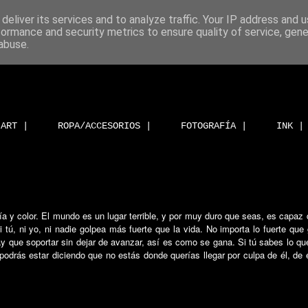
deliver its services and to analyze traffic. Your IP address and 
formance and security metrics to ensure quality of service, gen
abuse.
ART |
ROPA/ACCESORIOS |
FOTOGRAFÍA |
INK |
a y color. El mundo es un lugar terrible, y por muy duro que seas, es capaz d
tú, ni yo, ni nadie golpea más fuerte que la vida. No importa lo fuerte que g
 que soportar sin dejar de avanzar, así es como se gana. Si tú sabes lo qu
odrás estar diciendo que no estás donde querías llegar por culpa de él, de e