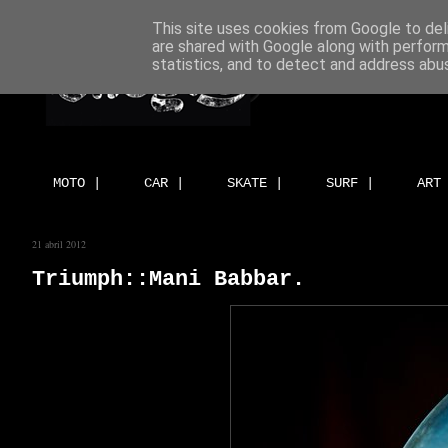
This site uses cookies from Google to deli
are shared with Google along with perform
statistics, and to detect and address abu
MOTO |
CAR |
SKATE |
SURF |
ART
21 abril 2012
Triumph::Mani Babbar.