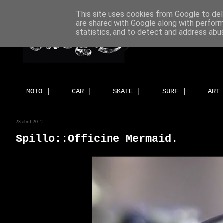
This site uses cookies from Google to deli
are shared with Google along with perform
statistics, and to detect and address abu
MOTO |
CAR |
SKATE |
SURF |
ART
28 abril 2012
Spillo::Officine Mermaid.