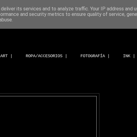
deliver its services and to analyze traffic. Your IP address and 
formance and security metrics to ensure quality of service, gen
abuse.
ART |
ROPA/ACCESORIOS |
FOTOGRAFÍA |
INK |