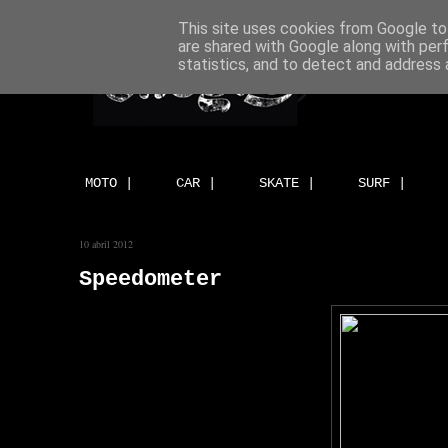
This site uses cookies from Google to 
are shared with Google along with per
statistics, and to detect and address 
MOTO |
CAR |
SKATE |
SURF |
10 abril 2012
Speedometer