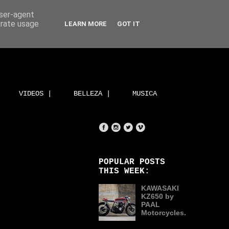
user-agent
erate usage
LEARN MORE
GOT IT
VIDEOS |
BELLEZA |
MUSICA
POPULAR POSTS
THIS WEEK:
KAWASAKI
KZ650 by
PAAL
Motorcycles.