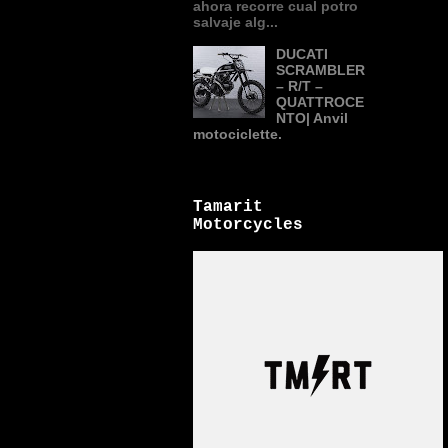
ahora recorre cual potro
salvaje alg...
DUCATI
SCRAMBLER
– R/T –
QUATTROCE
NTO| Anvil
motociclette.
Tamarit
Motorcycles