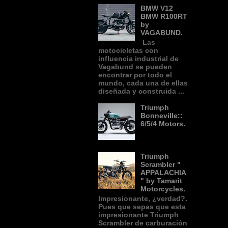
BMW V12
BMW R100RT
by
VAGABUND.
Las
motocicletas con
influencia industrial de
Vagabund se pueden
encontrar por todo el
mundo, cada una de ellas
diseñada y construida ...
Triumph
Bonneville::
6/5/4 Motors.
Triumph
Scrambler "
APPALACHIA
" by Tamarit
Motorcycles.
Impresionante, ¿verdad?.
Pues que sepas que esta
impresionante Triumph
Scrambler de carburación