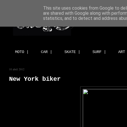
This site uses cookies from Google to deli
are shared with Google along with perform
statistics, and to detect and address abu
MOTO |
CAR |
SKATE |
SURF |
ART
10 abril 2012
New York biker